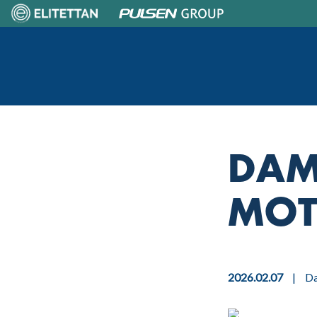
Skip
to
content
Home
DAM
MOT
2026.02.07
|
D