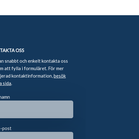
TAKTA OSS
an snabbt och enkelt kontakta oss
 att fylla i formuläret. För mer
ljerad kontaktinformation,
besök
a sida
.
 namn
e-post