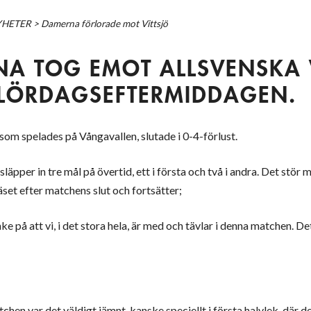
YHETER
>
Damerna förlorade mot Vittsjö
A TOG EMOT ALLSVENSKA 
 LÖRDAGSEFTERMIDDAGEN.
om spelades på Vångavallen, slutade i 0-4-förlust.
i släpper in tre mål på övertid, ett i första och två i andra. Det stör
äset efter matchens slut och fortsätter;
ke på att vi, i det stora hela, är med och tävlar i denna matchen. D
tchen var det väldigt jämnt, kanske speciellt i första halvlek, där de