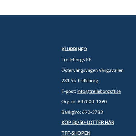
KLUBBINFO
Trelleborgs FF
Östervångsvägen Vångavallen
231 55 Trelleborg
E-post:
info@trelleborgsff.se
Org. nr: 847000-1390
Bankgiro: 692-3783
KÖP 50/50-LOTTER HÄR
TFF-SHOPEN