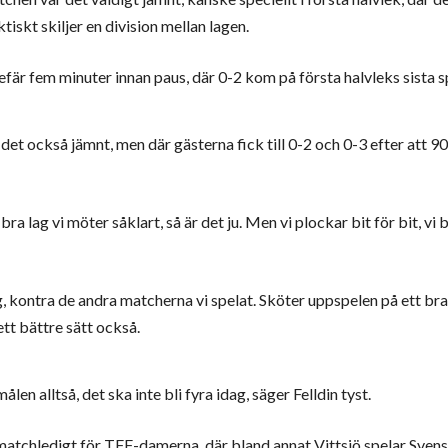
tiskt skiljer en division mellan lagen.
är fem minuter innan paus, där 0-2 kom på första halvleks sista s
 det också jämnt, men där gästerna fick till 0-2 och 0-3 efter att 9
 bra lag vi möter såklart, så är det ju. Men vi plockar bit för bit, vi 
g, kontra de andra matcherna vi spelat. Sköter uppspelen på ett bra 
ett bättre sätt också.
ålen alltså, det ska inte bli fyra idag, säger Felldin tyst.
matchledigt för TFF-damerna, där bland annat Vittsjö spelar Sven