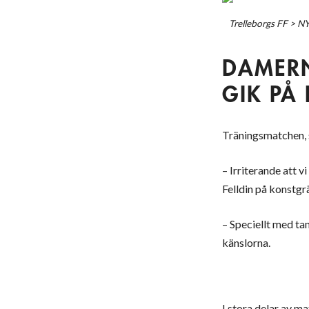
Trelleborgs FF
>
N
DAMERN
GIK PÅ
Träningsmatchen, s
– Irriterande att v
Felldin på konstgr
– Speciellt med tan
känslorna.
I stora delar av ma