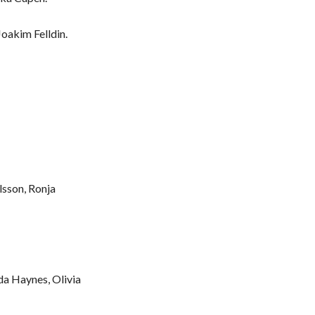
Joakim Felldin.
lsson, Ronja
da Haynes, Olivia