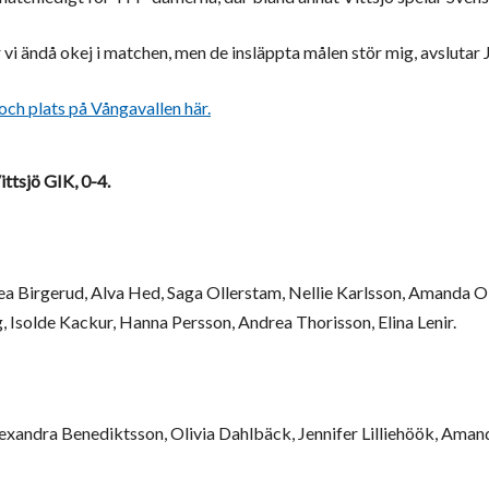
r vi ändå okej i matchen, men de insläppta målen stör mig, avslutar 
 och plats på Vångavallen här.
ittsjö GIK, 0-4.
ea Birgerud, Alva Hed, Saga Ollerstam, Nellie Karlsson, Amanda O
 Isolde Kackur, Hanna Persson, Andrea Thorisson, Elina Lenir.
exandra Benediktsson, Olivia Dahlbäck, Jennifer Lilliehöök, Aman