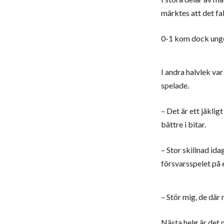
märktes att det fak
0-1 kom dock ungef
I andra halvlek var
spelade.
– Det är ett jäkligt
bättre i bitar.
– Stor skillnad ida
försvarsspelet på 
– Stör mig, de där m
Nästa helg är det 