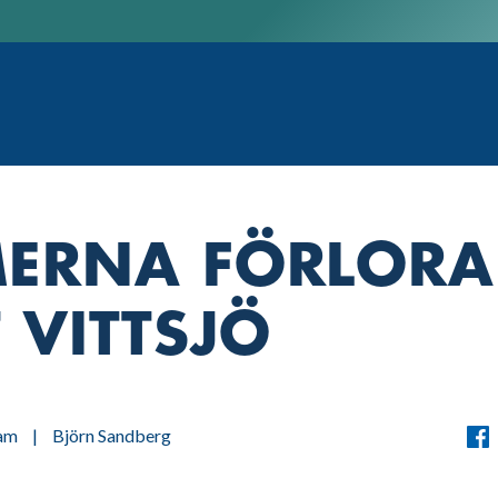
ERNA FÖRLORA
 VITTSJÖ
am
|
Björn Sandberg