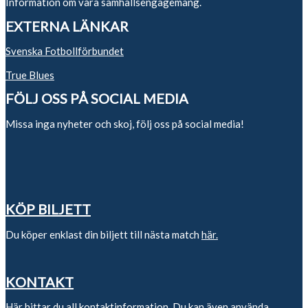
Information om våra samhällsengagemang.
EXTERNA LÄNKAR
Svenska Fotbollförbundet
True Blues
FÖLJ OSS PÅ SOCIAL MEDIA
Missa inga nyheter och skoj, följ oss på social media!
KÖP BILJETT
Du köper enklast din biljett till nästa match
här.
KONTAKT
Här
hittar du all kontaktinformation. Du kan även använda