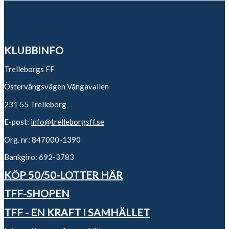
KLUBBINFO
Trelleborgs FF
Östervångsvägen Vångavallen
231 55 Trelleborg
E-post:
info@trelleborgsff.se
Org. nr: 847000-1390
Bankgiro: 692-3783
KÖP 50/50-LOTTER HÄR
TFF-SHOPEN
TFF - EN KRAFT I SAMHÄLLET