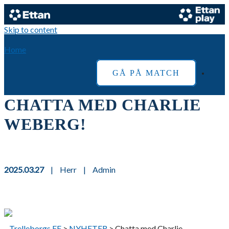
Skip to content
Home
GÅ PÅ MATCH
CHATTA MED CHARLIE
WEBERG!
2025.03.27
|
Herr
|
Admin
Trelleborgs FF
>
NYHETER
>
Chatta med Charlie