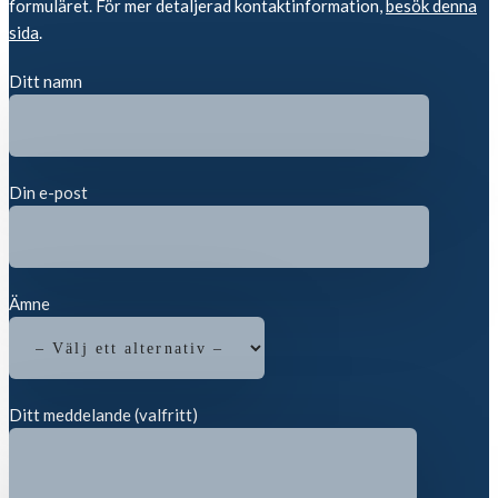
formuläret. För mer detaljerad kontaktinformation,
besök denna
sida
.
Ditt namn
Din e-post
Ämne
Ditt meddelande (valfritt)