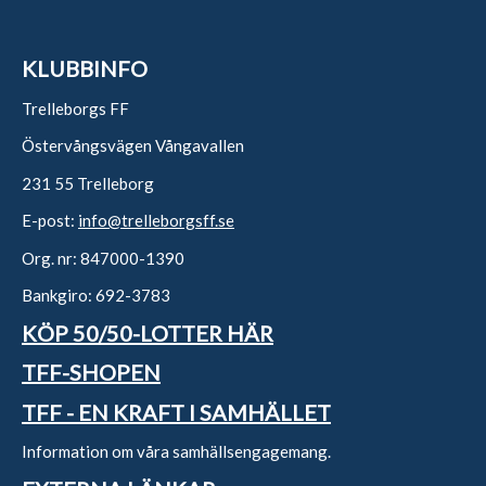
KLUBBINFO
Trelleborgs FF
Östervångsvägen Vångavallen
231 55 Trelleborg
E-post:
info@trelleborgsff.se
Org. nr: 847000-1390
Bankgiro: 692-3783
KÖP 50/50-LOTTER HÄR
TFF-SHOPEN
TFF - EN KRAFT I SAMHÄLLET
Information om våra samhällsengagemang.