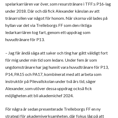
spelarkarriären var över, som resurstränare i TFF:s P16-lag
under 2018. Där och då fick Alexander känslan av att
tränarrollen var något för honom. När skorna väl lades på
hyllan var det via Trelleborgs FF som den riktiga
ledarkarriären tog fart, genom ett uppdrag som
huvudtränare för P13.
– Jag får ändå säga att saker och ting har gått väldigt fort
för mig under min tid som ledare. Under fem år som
ungdomstränare har jag hunnit vara huvudtränare för P13,
P14, PA15 och PA17, kombinerat med att arbeta som
instruktör på Pilevallskolan under två års tid, säger
Alexander, som utöver dessa uppdrag också fick
möjligheten att bli akademichef 2024.
För några år sedan presenterade Trelleborgs FF en ny
strategi för akademiverksamheten, där fokus låg på att