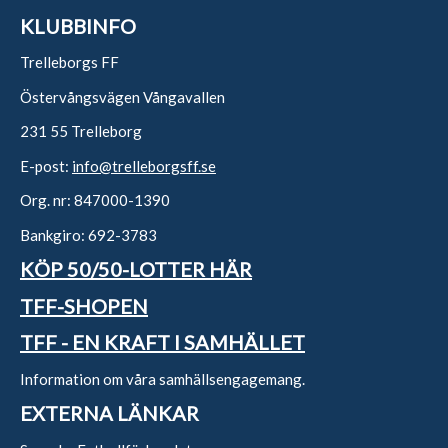
KLUBBINFO
Trelleborgs FF
Östervångsvägen Vångavallen
231 55 Trelleborg
E-post:
info@trelleborgsff.se
Org. nr: 847000-1390
Bankgiro: 692-3783
KÖP 50/50-LOTTER HÄR
TFF-SHOPEN
TFF - EN KRAFT I SAMHÄLLET
Information om våra samhällsengagemang.
EXTERNA LÄNKAR