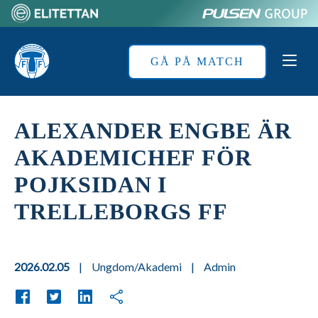
Skip
to
Home
content
GÅ PÅ MATCH
ALEXANDER ENGBE ÄR
AKADEMICHEF FÖR
POJKSIDAN I
TRELLEBORGS FF
2026.02.05
|
Ungdom/Akademi
|
Admin