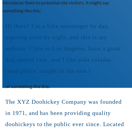
introduces them to potential site visitors. It might say
something like this:
Hi there! I’m a bike messenger by day,
aspiring actor by night, and this is my
website. I live in Los Angeles, have a great
dog named Jack, and I like piña coladas.
(And gettin’ caught in the rain.)
…or something like this:
The XYZ Doohickey Company was founded
in 1971, and has been providing quality
doohickeys to the public ever since. Located