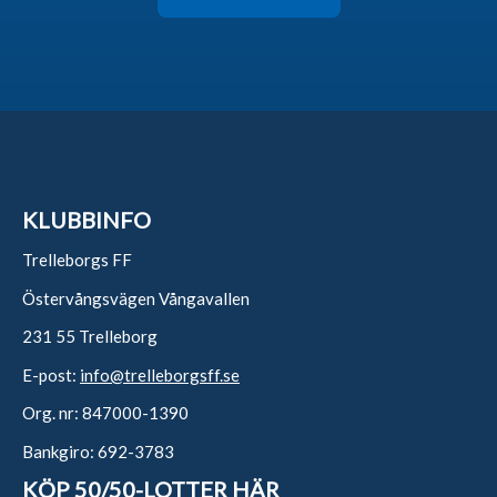
KLUBBINFO
Trelleborgs FF
Östervångsvägen Vångavallen
231 55 Trelleborg
E-post:
info@trelleborgsff.se
Org. nr: 847000-1390
Bankgiro: 692-3783
KÖP 50/50-LOTTER HÄR