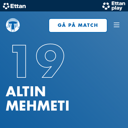
Skip
to
Home
content
GÅ PÅ MATCH
19
ALTIN
MEHMETI