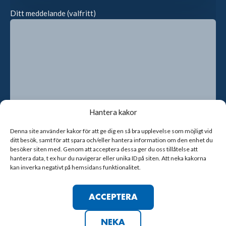
Ditt meddelande (valfritt)
Hantera kakor
Denna site använder kakor för att ge dig en så bra upplevelse som möjligt vid
ditt besök, samt för att spara och/eller hantera information om den enhet du
Genom att kryssa i rutan godkänner du att vi sparar dina
besöker siten med. Genom att acceptera dessa ger du oss tillåtelse att
kontaktuppgifter
hantera data, t ex hur du navigerar eller unika ID på siten. Att neka kakorna
kan inverka negativt på hemsidans funktionalitet.
ACCEPTERA
NEKA