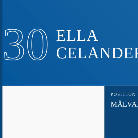
30
ELLA
CELANDE
POSITION
MÅLVA