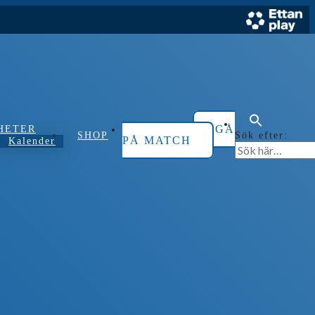
GÅ
HETER
Sök efter:
SHOP
PÅ MATCH
Kalender