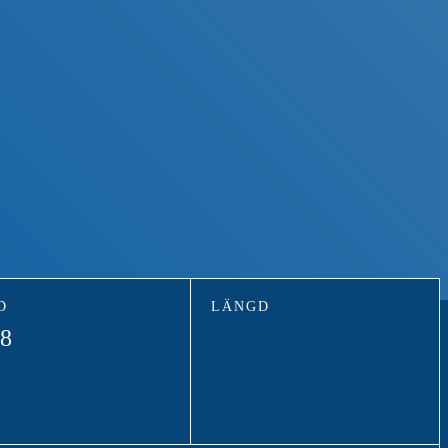
D
LÄNGD
8