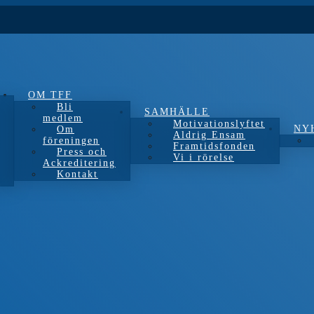
OM TFF
Bli
SAMHÄLLE
medlem
Motivationslyftet
NY
Om
Aldrig Ensam
föreningen
Framtidsfonden
Press och
Vi i rörelse
Ackreditering
Kontakt