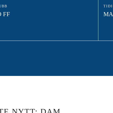
UBB
TID
 FF
MA
TE NYTT: DAM