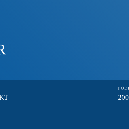
R
FÖD
KT
200