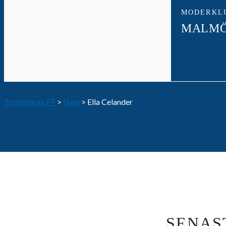
MODERKL
MALMÖ
Trelleborgs FF
>
Dam
>
Ella Celander
SENAS