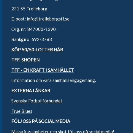
231 55 Trelleborg
E-post:
info@trelleborgsff.se
Org. nr: 847000-1390
Bankgiro: 692-3783
KÖP 50/50-LOTTER HÄR
TFF-SHOPEN
TFF - EN KRAFT I SAMHÄLLET
Information om våra samhällsengagemang.
EXTERNA LÄNKAR
Svenska Fotbollförbundet
True Blues
FÖLJ OSS PÅ SOCIAL MEDIA
Missa inga nyheter och skoj, följ oss på social media!