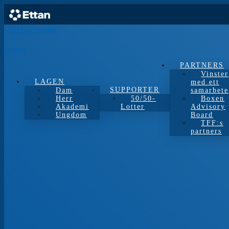
Skip to content
Home
PARTNERS
Vinster
LAGEN
med ett
SUPPORTER
Dam
samarbete
Herr
50/50-
Boxen
Akademi
Lotter
Advisory
Ungdom
Board
TFF:s
partners