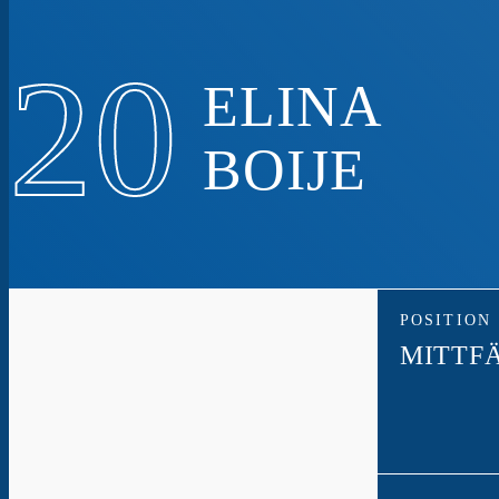
20
ELINA
BOIJE
POSITION
MITTF