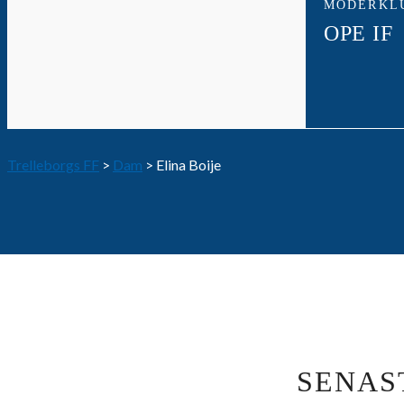
MODERKL
OPE IF
Trelleborgs FF
>
Dam
>
Elina Boije
SENAS