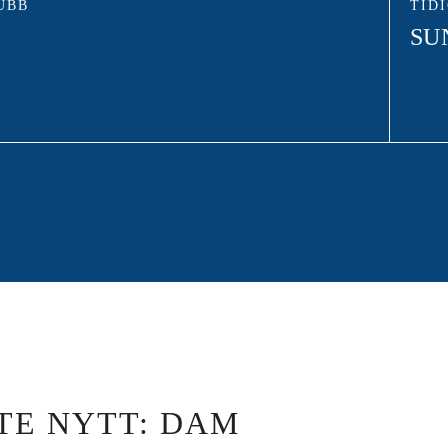
UBB
TID
SU
TE NYTT: DAM