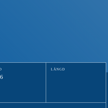
D
LÄNGD
6