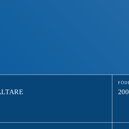
FÖD
ÄLTARE
200