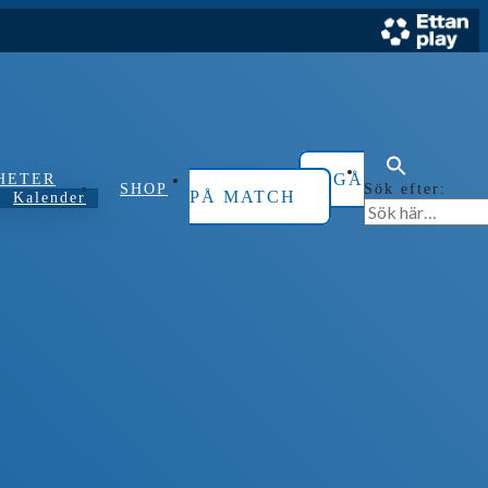
GÅ
HETER
Sök efter:
SHOP
PÅ MATCH
Kalender