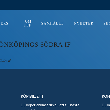
OM
NERS
SAMHÄLLE
NYHETER
SH
TFF
JÖNKÖPINGS SÖDRA IF
Södra IF
KÖP BILJETT
KON
Du köper enklast din biljett till nästa
Du k