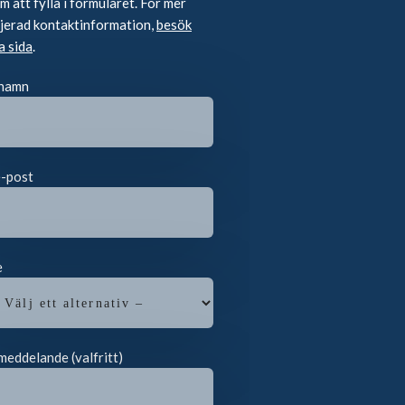
 att fylla i formuläret. För mer
ljerad kontaktinformation,
besök
a sida
.
 namn
e-post
e
meddelande (valfritt)