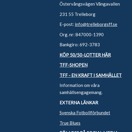
Östervångsvägen Vångavallen
231 55 Trelleborg
E-post:
info@trelleborgsff.se
Org. nr: 847000-1390
Bankgiro: 692-3783
KÖP 50/50-LOTTER HÄR
TFF-SHOPEN
TFF - EN KRAFT I SAMHÄLLET
Information om våra
samhällsengagemang.
EXTERNA LÄNKAR
Svenska Fotbollförbundet
True Blues