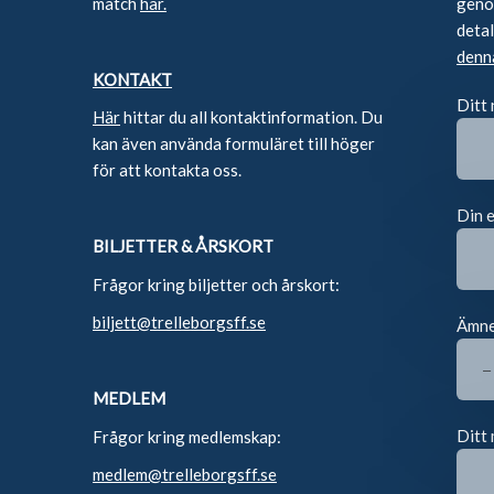
match
här.
genom
deta
denn
KONTAKT
Ditt
Här
hittar du all kontaktinformation. Du
kan även använda formuläret till höger
för att kontakta oss.
Din 
BILJETTER & ÅRSKORT
Frågor kring biljetter och årskort:
biljett@trelleborgsff.se
Ämn
MEDLEM
Ditt 
Frågor kring medlemskap:
medlem@trelleborgsff.se