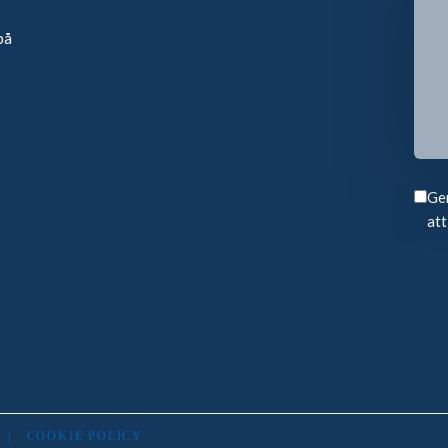
på
Gen
att
|
COOKIE POLICY