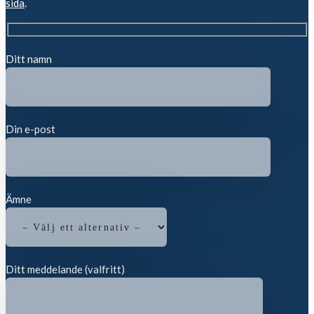
sida
.
Ditt namn
Din e-post
Ämne
Ditt meddelande (valfritt)