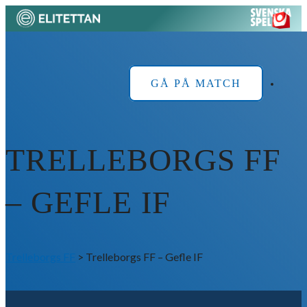
Skip
to
Home
content
GÅ PÅ MATCH
TRELLEBORGS FF
– GEFLE IF
Trelleborgs FF
>
Trelleborgs FF – Gefle IF