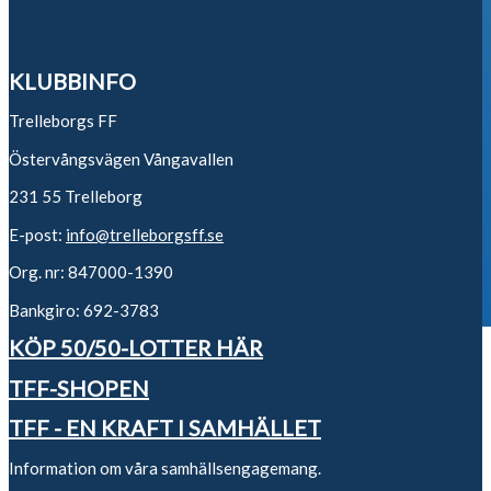
KLUBBINFO
Trelleborgs FF
Östervångsvägen Vångavallen
231 55 Trelleborg
E-post:
info@trelleborgsff.se
Org. nr: 847000-1390
Bankgiro: 692-3783
KÖP 50/50-LOTTER HÄR
TFF-SHOPEN
TFF - EN KRAFT I SAMHÄLLET
Information om våra samhällsengagemang.