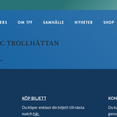
ERS
OM TFF
SAMHÄLLE
NYHETER
SHOP
FC TROLLHÄTTAN
an
KÖP BILJETT
KON
Du köper enklast din biljett till nästa
Du k
match
här.
genom