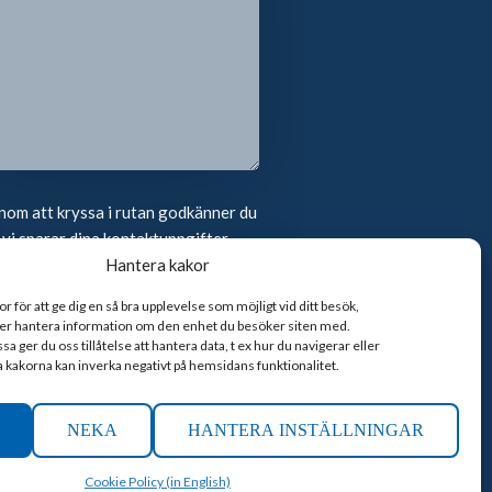
om att kryssa i rutan godkänner du
 vi sparar dina kontaktuppgifter
Hantera kakor
 för att ge dig en så bra upplevelse som möjligt vid ditt besök,
ller hantera information om den enhet du besöker siten med.
 ger du oss tillåtelse att hantera data, t ex hur du navigerar eller
ka kakorna kan inverka negativt på hemsidans funktionalitet.
NEKA
HANTERA INSTÄLLNINGAR
UTVECKLAD AV
Cookie Policy