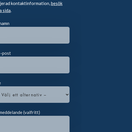
ljerad kontaktinformation,
besök
a sida
.
 namn
e-post
e
meddelande (valfritt)