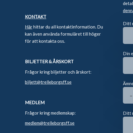
deta
denn
KONTAKT
Ditt
Här
hittar du all kontaktinformation. Du
kan även använda formuläret till höger
för att kontakta oss.
Din 
BILJETTER & ÅRSKORT
Frågor kring biljetter och årskort:
biljett@trelleborgsff.se
Ämn
MEDLEM
Frågor kring medlemskap:
Ditt 
medlem@trelleborgsff.se