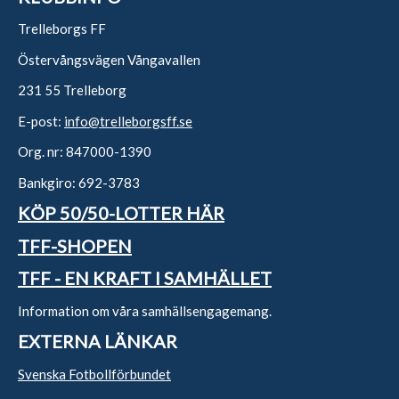
Trelleborgs FF
Östervångsvägen Vångavallen
231 55 Trelleborg
E-post:
info@trelleborgsff.se
Org. nr: 847000-1390
Bankgiro: 692-3783
KÖP 50/50-LOTTER HÄR
TFF-SHOPEN
TFF - EN KRAFT I SAMHÄLLET
Information om våra samhällsengagemang.
EXTERNA LÄNKAR
Svenska Fotbollförbundet