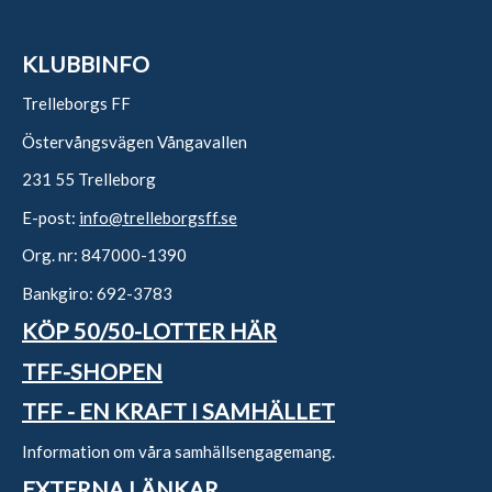
KLUBBINFO
Trelleborgs FF
Östervångsvägen Vångavallen
231 55 Trelleborg
E-post:
info@trelleborgsff.se
Org. nr: 847000-1390
Bankgiro: 692-3783
KÖP 50/50-LOTTER HÄR
TFF-SHOPEN
TFF - EN KRAFT I SAMHÄLLET
Information om våra samhällsengagemang.
EXTERNA LÄNKAR