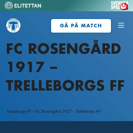
Skip
to
Home
content
GÅ PÅ MATCH
FC ROSENGÅRD
1917 –
TRELLEBORGS FF
Trelleborgs FF
>
FC Rosengård 1917 – Trelleborgs FF