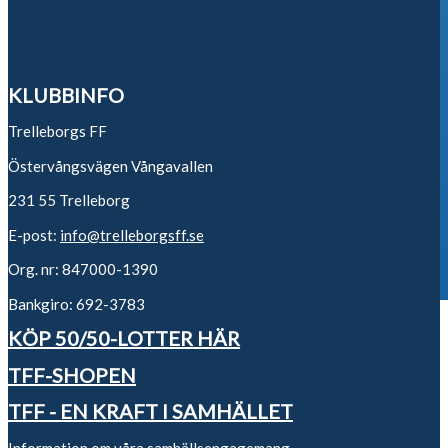
KLUBBINFO
Trelleborgs FF
Östervångsvägen Vångavallen
231 55 Trelleborg
E-post:
info@trelleborgsff.se
Org. nr: 847000-1390
Bankgiro: 692-3783
KÖP 50/50-LOTTER HÄR
TFF-SHOPEN
TFF - EN KRAFT I SAMHÄLLET
Information om våra samhällsengagemang.