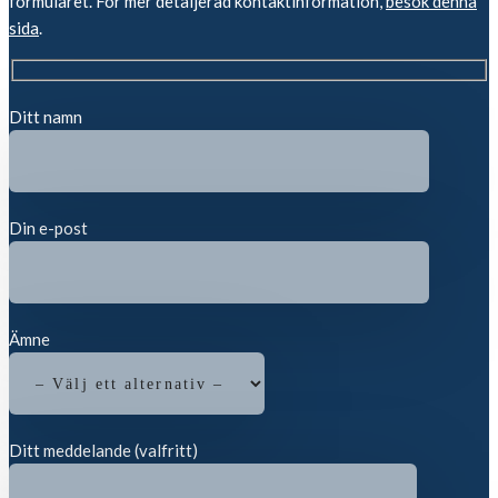
formuläret. För mer detaljerad kontaktinformation,
besök denna
sida
.
Ditt namn
Din e-post
Ämne
Ditt meddelande (valfritt)