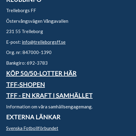
Trelleborgs FF
Östervångsvägen Vångavallen
231 55 Trelleborg
E-post:
info@trelleborgsff.se
Org. nr: 847000-1390
Bankgiro: 692-3783
KÖP 50/50-LOTTER HÄR
TFF-SHOPEN
TFF - EN KRAFT I SAMHÄLLET
Information om våra samhällsengagemang.
EXTERNA LÄNKAR
Svenska Fotbollförbundet