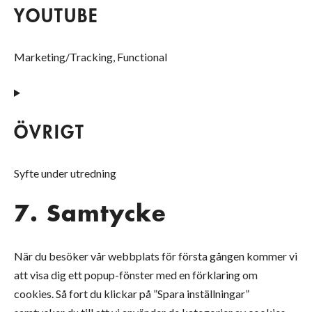
service
YOUTUBE
litespeed
Marketing/Tracking, Functional
Consent
to
service
ÖVRIGT
youtube
Syfte under utredning
Consent
7. Samtycke
to
service
När du besöker vår webbplats för första gången kommer vi
Övrigt
att visa dig ett popup-fönster med en förklaring om
cookies. Så fort du klickar på ”Spara inställningar”