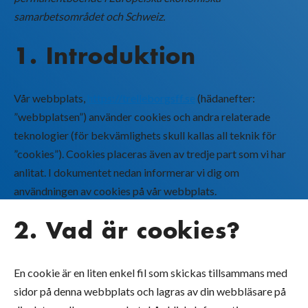
samarbetsområdet och Schweiz.
1. Introduktion
Vår webbplats,
https://trelleborgsff.se
(hädanefter:
”webbplatsen”) använder cookies och andra relaterade
teknologier (för bekvämlighets skull kallas all teknik för
”cookies”). Cookies placeras även av tredje part som vi har
anlitat. I dokumentet nedan informerar vi dig om
användningen av cookies på vår webbplats.
2. Vad är cookies?
En cookie är en liten enkel fil som skickas tillsammans med
sidor på denna webbplats och lagras av din webbläsare på