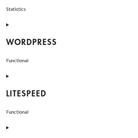
Statistics
Consent
to
service
WORDPRESS
google-
analytics
Functional
Consent
to
service
LITESPEED
wordpress
Functional
Consent
to