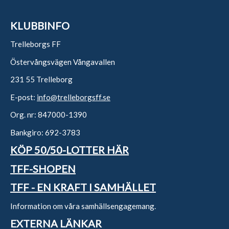
KLUBBINFO
Trelleborgs FF
Östervångsvägen Vångavallen
231 55 Trelleborg
E-post:
info@trelleborgsff.se
Org. nr: 847000-1390
Bankgiro: 692-3783
KÖP 50/50-LOTTER HÄR
TFF-SHOPEN
TFF - EN KRAFT I SAMHÄLLET
Information om våra samhällsengagemang.
EXTERNA LÄNKAR