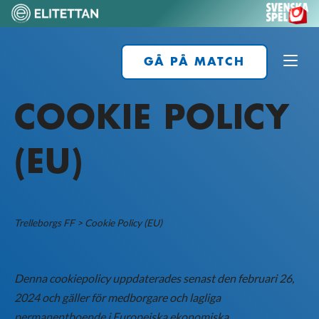
Skip
to
content
Home
GÅ PÅ MATCH
COOKIE POLICY
(EU)
Trelleborgs FF
>
Cookie Policy (EU)
Denna cookiepolicy uppdaterades senast den februari 26,
2024 och gäller för medborgare och lagliga
permanentboende i Europeiska ekonomiska