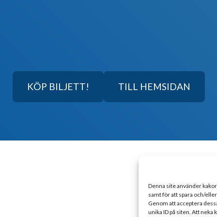
KÖP BILJETT!
TILL HEMSIDAN
Denna site använder kakor f
samt för att spara och/ell
Genom att acceptera dessa g
unika ID på siten. Att neka