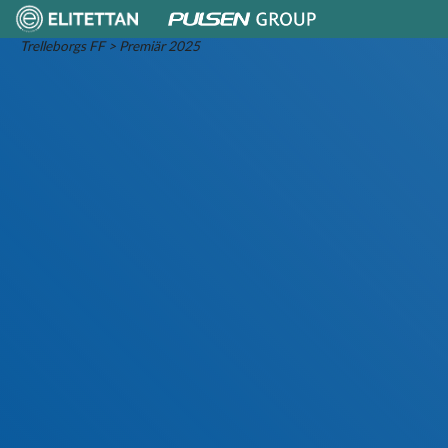
Skip
Trelleborgs FF
>
Premiär 2025
to
content